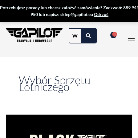
Przejdź
Potrzebujesz porady lub chcesz założyć zamówienie? Zadzwoń: 889 94
do
950 lub napisz: sklep@gapilot.eu
Odrzuć
treści
Wybór Sprzętu
Lotniczego
BLACK
FRIDAY
2025
—