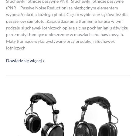
Słuchawki lotnicze pasywne PNR Słuchawki lotnicze pasywne
(PNR – Passive Noise Reduction) są niezbędnym elementem
wyposażenia dla każdego pilota. Często wybierane są również dla
pasażerów samolotu. Zasada działania tłumienia hałasu w tym
rodzaju słuchawek lotniczych opiera się na pochłanianiu dźwięku
przez maty tłumiące umieszczone w muszlach słuchawkowych.
Maty tłumiące wykorzystywane przy produkcji słuchawek
lotniczych
Dowiedz się więcej »
Słuchawki
lotnicze
aktywne
ANR