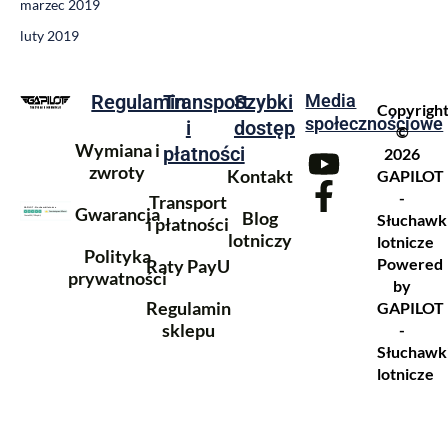
marzec 2019
luty 2019
Regulamin
Transport
Szybki
Media
Copyrigh
społecznościowe
i
dostęp
©
Wymiana i
płatności
2026
zwroty
Kontakt
GAPILOT
-
Transport
Gwarancja
GAPILOT - Słuchawki lotnicze
Blog
Słuchawk
Co mówią nasi Klienci
i płatności
Ocena 4.94
(198 opinii)
lotniczy
lotnicze
Polityka
Powered
Raty PayU
prywatności
by
Regulamin
GAPILOT
sklepu
-
Słuchawk
lotnicze