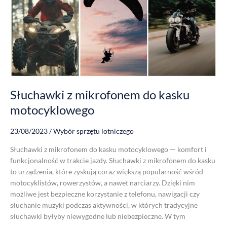
mikrofonem
do
kasku
motocyklowego
Słuchawki z mikrofonem do kasku
motocyklowego
23/08/2023
/
Wybór sprzętu lotniczego
Słuchawki z mikrofonem do kasku motocyklowego — komfort i
funkcjonalność w trakcie jazdy. Słuchawki z mikrofonem do kasku
to urządzenia, które zyskują coraz większą popularność wśród
motocyklistów, rowerzystów, a nawet narciarzy. Dzięki nim
możliwe jest bezpieczne korzystanie z telefonu, nawigacji czy
słuchanie muzyki podczas aktywności, w których tradycyjne
słuchawki byłyby niewygodne lub niebezpieczne. W tym