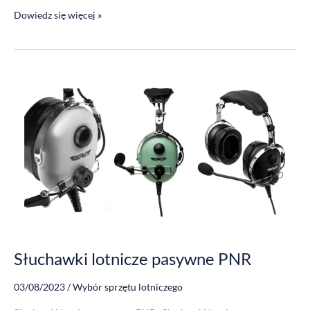
Dowiedz się więcej »
Słuchawki
lotnicze
pasywne
PNR
Słuchawki lotnicze pasywne PNR
03/08/2023
/
Wybór sprzętu lotniczego