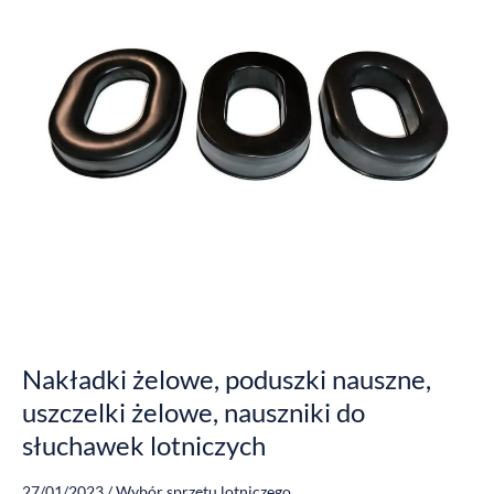
żelowe,
nauszniki
do
słuchawek
lotniczych
Nakładki żelowe, poduszki nauszne,
uszczelki żelowe, nauszniki do
słuchawek lotniczych
27/01/2023
/
Wybór sprzętu lotniczego