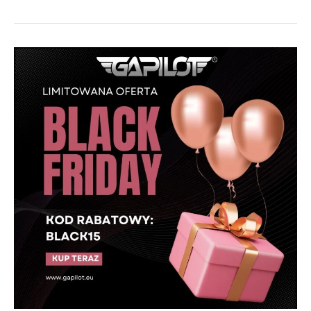
BLACK
FRIDAY
2023
SŁUCHAWKI
LOTNICZE
DLA
PILOTA