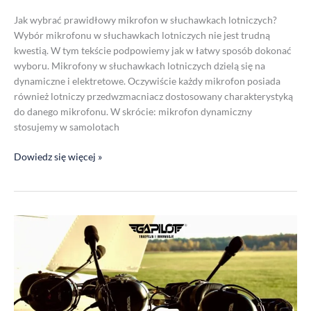
Jak wybrać prawidłowy mikrofon w słuchawkach lotniczych?
Wybór mikrofonu w słuchawkach lotniczych nie jest trudną
kwestią. W tym tekście podpowiemy jak w łatwy sposób dokonać
wyboru. Mikrofony w słuchawkach lotniczych dzielą się na
dynamiczne i elektretowe. Oczywiście każdy mikrofon posiada
również lotniczy przedwzmacniacz dostosowany charakterystyką
do danego mikrofonu. W skrócie: mikrofon dynamiczny
stosujemy w samolotach
Dowiedz się więcej »
Dlaczego
warto
wybrać
profesjonalne
słuchawki
lotnicze