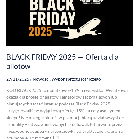
Oferta
dla
pilotów
BLACK FRIDAY 2025 — Oferta dla
pilotów
27/11/2025
/
Nowości
,
Wybór sprzętu lotniczego
KOD BLACK2025 to dodatkowe -15% na wszystko! Wyjątkowa
okazja dla profesjonalistów i amatorów zaczynających lub
planujących zacząć latanie: podczas Black Friday 2025
przygotowaliśmy wyjątkową ofertę -15% na cały asortyment
sklepu! Nie ma ograniczeń, w promocji biorą udział wszystkie
produkty – od zaawansowanych słuchawek lotniczych, przez
niezawodne adaptery i przejściówki, po praktyczne akcesoria
pokładowe. To moment, […]