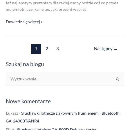
też najlepszym prezentem dla takiej osoby będzie coś co przyda
mu się lotniczej karierze. Jaki prezent wybrać
Dowiedz się więcej »
1
2
3
Następny
→
Szukaj na blogu
S
z
u
Nowe komentarze
k
a
Łukasz
-
Słuchawki lotnicze z aktywnym tłumieniem i Bluetooth
j
GA-2400BT/ANR4
d
Filip
-
Słuchawki lotnicze GA-500D Deluxe z torbą