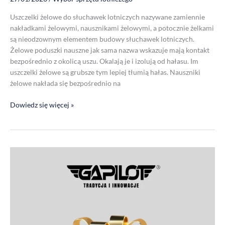
Uszczelki żelowe do słuchawek lotniczych nazywane zamiennie
nakładkami żelowymi, nausznikami żelowymi, a potocznie żelkami
są nieodzownym elementem budowy słuchawek lotniczych.
Żelowe poduszki nauszne jak sama nazwa wskazuje mają kontakt
bezpośrednio z okolicą uszu. Okalają je i izolują od hałasu. Im
uszczelki żelowe są grubsze tym lepiej tłumią hałas. Nauszniki
żelowe nakłada się bezpośrednio na
Dowiedz się więcej »
Prezent
upominek
gadżet
dla
Pilota.
Jaki
prezent