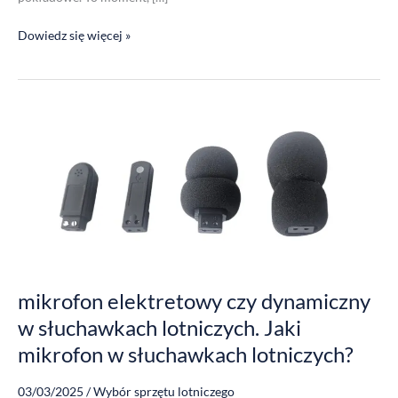
Dowiedz się więcej »
mikrofon
elektretowy
czy
dynamiczny
w
słuchawkach
lotniczych.
Jaki
mikrofon
w
mikrofon elektretowy czy dynamiczny
słuchawkach
w słuchawkach lotniczych. Jaki
lotniczych?
mikrofon w słuchawkach lotniczych?
03/03/2025
/
Wybór sprzętu lotniczego