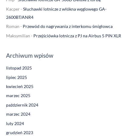
l
Kacper
-
Słuchawki lotnicze z włókna węglowego GA-
a
2600BT/ANR4
:
Roman
-
Przewód do nagrywania z interkomu śmigłowca
Maksymilian
-
Przejściówka lotnicza z PJ na Airbus 5 PIN XLR
Archiwum wpisów
listopad 2025
lipiec 2025
kwiecień 2025
marzec 2025
październik 2024
marzec 2024
luty 2024
grudzień 2023