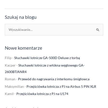
Szukaj na blogu
S
z
u
Nowe komentarze
k
a
Filip
-
Słuchawki lotnicze GA-500D Deluxe z torbą
j
Kacper
-
Słuchawki lotnicze z włókna węglowego GA-
d
2600BT/ANR4
l
Roman
-
Przewód do nagrywania z interkomu śmigłowca
a
Maksymilian
-
Przejściówka lotnicza z PJ na Airbus 5 PIN XLR
:
Kamil
-
Przejściówka lotnicza z PJ na U174