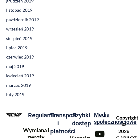
grudzień 2019
listopad 2019
październik 2019
wrzesień 2019
sierpień 2019
lipiec 2019
czerwiec 2019
maj 2019
kwiecień 2019
marzec 2019
luty 2019
Regulamin
Transport
Szybki
Media
Copyrigh
społecznościowe
i
dostęp
©
Wymiana i
płatności
2026
zwroty
Kontakt
GAPILOT