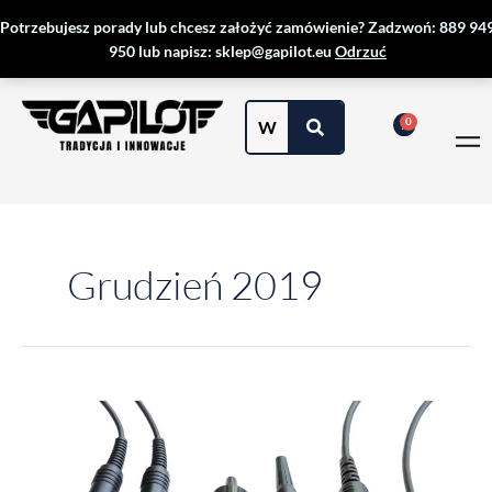
Przejdź
Potrzebujesz porady lub chcesz założyć zamówienie? Zadzwoń: 889 94
do
950 lub napisz: sklep@gapilot.eu
Odrzuć
treści
Grudzień 2019
Rodzaje
wtyków
stosowanych
w
lotnictwie.