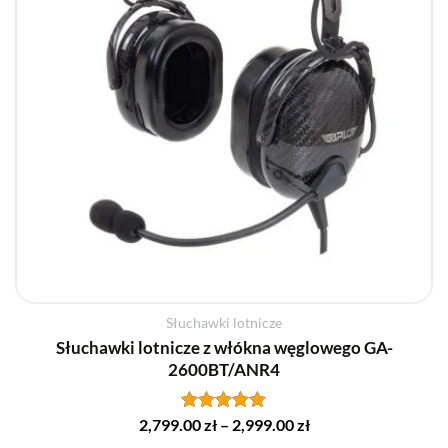
stronie
produktu
Słuchawki lotnicze
Słuchawki lotnicze z włókna węglowego GA-
2600BT/ANR4
2,799.00
Oceniono
zł
–
2,999.00
zł
5.00