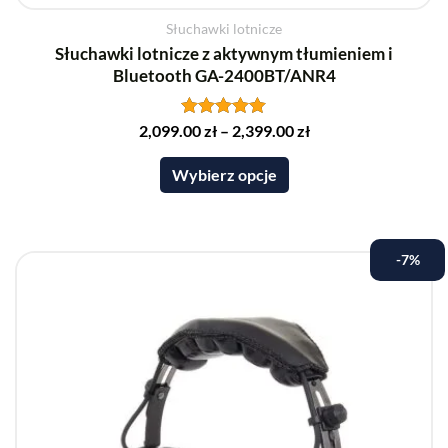
Słuchawki lotnicze
Słuchawki lotnicze z aktywnym tłumieniem i
Bluetooth GA-2400BT/ANR4
2,099.00
Oceniono
zł
–
2,399.00
zł
5.00
na 5
Wybierz opcje
Ten
-7%
produkt
ma
wiele
wariantów.
Opcje
można
wybrać
na