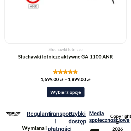
Słuchawki lotnicze
Słuchawki lotnicze aktywne GA-1100 ANR
1,699.00
Oceniono
zł
–
1,899.00
zł
5.00
na 5
Wybierz opcje
Regulamin
Transport
Szybki
Media
Copyrigh
społecznościowe
i
dostęp
©
Wymiana i
płatności
2026