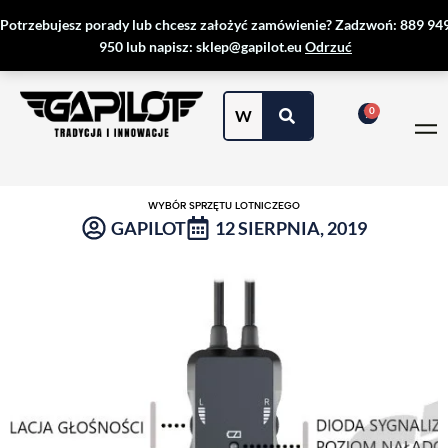
Przejdź
Potrzebujesz porady lub chcesz założyć zamówienie? Zadzwoń: 889 94
do
950 lub napisz: sklep@gapilot.eu
Odrzuć
treści
WYBÓR SPRZĘTU LOTNICZEGO
GAPILOT
12 SIERPNIA, 2019