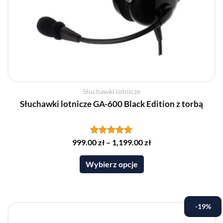
Słuchawki lotnicze
Słuchawki lotnicze GA-600 Black Edition z torbą
999.00
Oceniono
zł
–
1,199.00
zł
5.00
na 5
Wybierz opcje
Ten
-19%
produkt