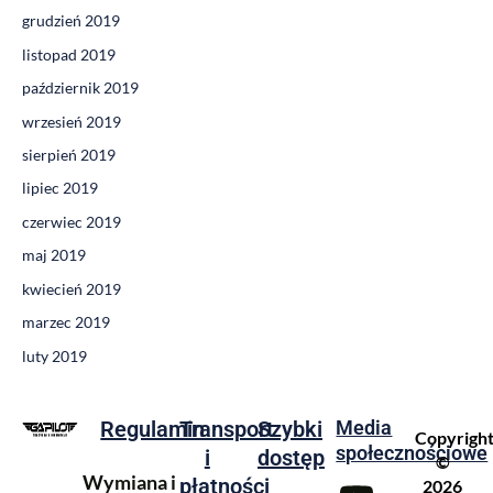
grudzień 2019
listopad 2019
październik 2019
wrzesień 2019
sierpień 2019
lipiec 2019
czerwiec 2019
maj 2019
kwiecień 2019
marzec 2019
luty 2019
Regulamin
Transport
Szybki
Media
Copyrigh
społecznościowe
i
dostęp
©
Wymiana i
płatności
2026