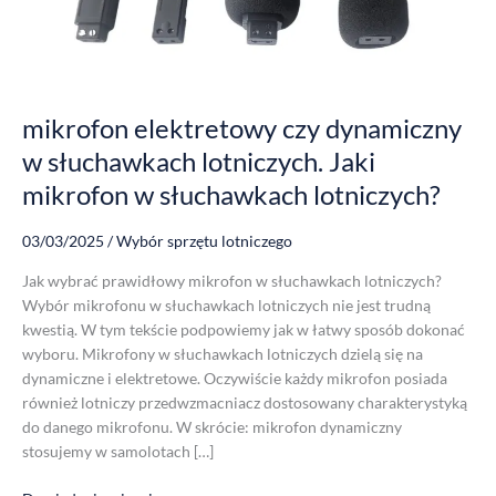
słuchawkach
lotniczych.
Jaki
mikrofon
w
mikrofon elektretowy czy dynamiczny
słuchawkach
w słuchawkach lotniczych. Jaki
lotniczych?
mikrofon w słuchawkach lotniczych?
03/03/2025
/
Wybór sprzętu lotniczego
Jak wybrać prawidłowy mikrofon w słuchawkach lotniczych?
Wybór mikrofonu w słuchawkach lotniczych nie jest trudną
kwestią. W tym tekście podpowiemy jak w łatwy sposób dokonać
wyboru. Mikrofony w słuchawkach lotniczych dzielą się na
dynamiczne i elektretowe. Oczywiście każdy mikrofon posiada
również lotniczy przedwzmacniacz dostosowany charakterystyką
do danego mikrofonu. W skrócie: mikrofon dynamiczny
stosujemy w samolotach […]