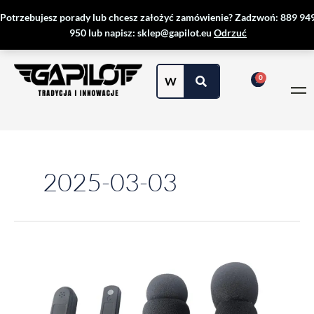
Przejdź
Potrzebujesz porady lub chcesz założyć zamówienie? Zadzwoń: 889 94
do
950 lub napisz: sklep@gapilot.eu
Odrzuć
treści
2025-03-03
mikrofon
elektretowy
czy
dynamiczny
w