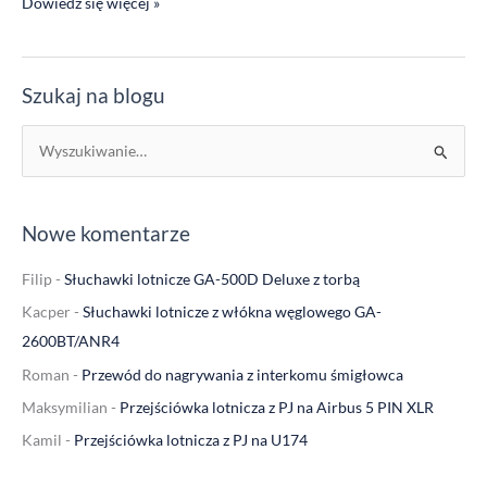
Dowiedz się więcej »
Szukaj na blogu
S
z
u
Nowe komentarze
k
a
Filip
-
Słuchawki lotnicze GA-500D Deluxe z torbą
j
Kacper
-
Słuchawki lotnicze z włókna węglowego GA-
d
2600BT/ANR4
l
Roman
-
Przewód do nagrywania z interkomu śmigłowca
a
Maksymilian
-
Przejściówka lotnicza z PJ na Airbus 5 PIN XLR
:
Kamil
-
Przejściówka lotnicza z PJ na U174