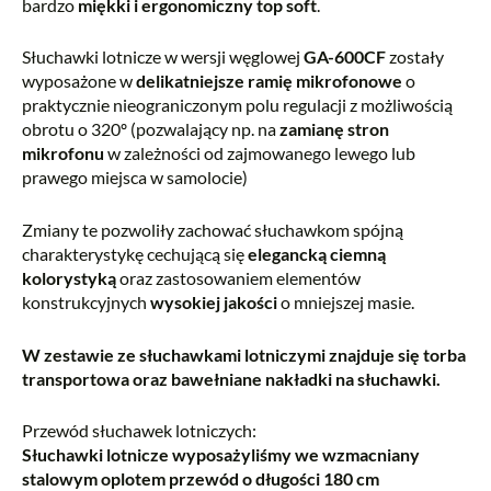
bardzo
miękki i ergonomiczny top soft
.
Słuchawki lotnicze w wersji węglowej
GA-600CF
zostały
wyposażone w
delikatniejsze ramię mikrofonowe
o
praktycznie nieograniczonym polu regulacji z możliwością
obrotu o 320º (pozwalający np. na
zamianę stron
mikrofonu
w zależności od zajmowanego lewego lub
prawego miejsca w samolocie)
Zmiany te pozwoliły zachować słuchawkom spójną
charakterystykę cechującą się
elegancką ciemną
kolorystyką
oraz zastosowaniem elementów
konstrukcyjnych
wysokiej jakości
o mniejszej masie.
W zestawie ze słuchawkami lotniczymi znajduje się torba
transportowa oraz bawełniane nakładki na słuchawki.
Przewód słuchawek lotniczych:
Słuchawki lotnicze wyposażyliśmy we wzmacniany
stalowym oplotem przewód o długości 180 cm