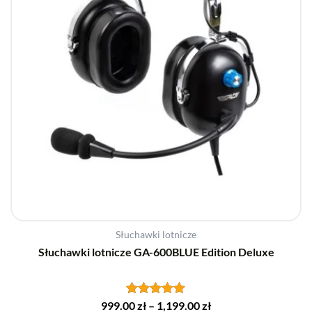
stronie
produktu
Słuchawki lotnicze
Słuchawki lotnicze GA-600BLUE Edition Deluxe
999.00
Oceniono
zł
–
1,199.00
zł