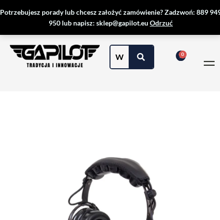
Przejdź
Potrzebujesz porady lub chcesz założyć zamówienie? Zadzwoń: 889 94
do
950 lub napisz: sklep@gapilot.eu
Odrzuć
treści