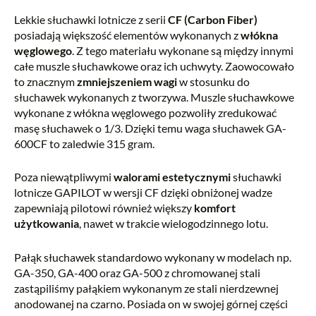
Lekkie słuchawki lotnicze z serii
CF (Carbon Fiber)
posiadają większość elementów wykonanych z
włókna
węglowego
. Z tego materiału wykonane są między innymi
całe muszle słuchawkowe oraz ich uchwyty. Zaowocowało
to znacznym
zmniejszeniem wagi
w stosunku do
słuchawek wykonanych z tworzywa. Muszle słuchawkowe
wykonane z włókna węglowego pozwoliły zredukować
masę słuchawek o 1/3. Dzięki temu waga słuchawek GA-
600CF to zaledwie 315 gram.
Poza niewątpliwymi
walorami estetycznymi
słuchawki
lotnicze GAPILOT w wersji CF dzięki obniżonej wadze
zapewniają pilotowi również większy
komfort
użytkowania
, nawet w trakcie wielogodzinnego lotu.
Pałąk słuchawek standardowo wykonany w modelach np.
GA-350, GA-400 oraz GA-500 z chromowanej stali
zastąpiliśmy pałąkiem wykonanym ze stali nierdzewnej
anodowanej na czarno. Posiada on w swojej górnej części