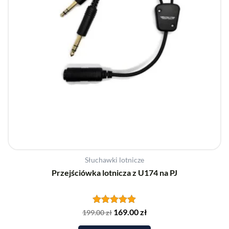
Słuchawki lotnicze
Przejściówka lotnicza z U174 na PJ
Oceniono
169.00
zł
199.00
zł
5.00
na 5