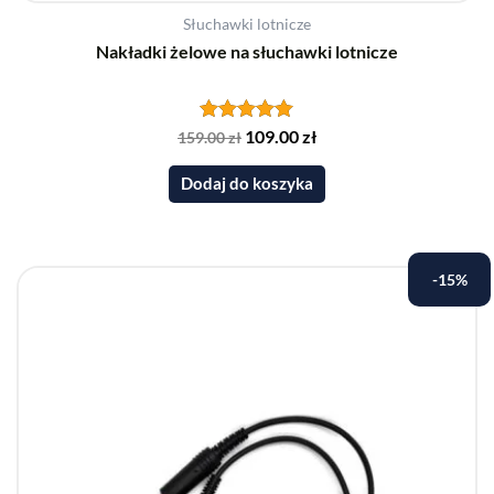
Słuchawki lotnicze
Nakładki żelowe na słuchawki lotnicze
Oceniono
109.00
zł
159.00
zł
5.00
na 5
Dodaj do koszyka
Pierwotna
Aktualna
-15%
cena
cena
wynosiła:
wynosi:
199.00 zł.
169.00 zł.