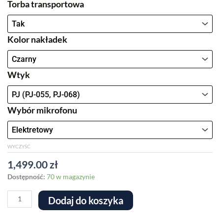
Torba transportowa
ilość
Słuchawki
lotnicze
Kolor nakładek
z
włókna
węglowego
Wtyk
GA-
600CF
Wybór mikrofonu
WYCZYŚĆ
1,499.00
zł
Dostępność:
70 w magazynie
Dodaj do koszyka