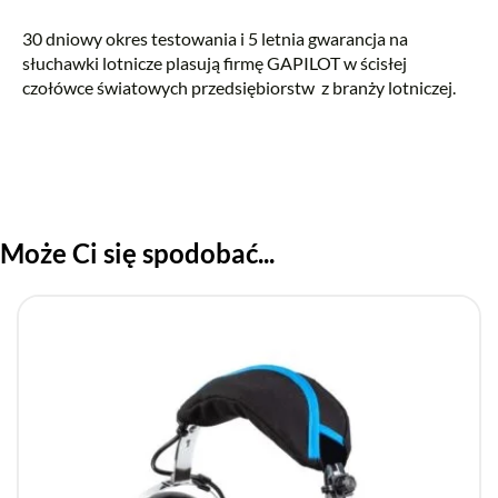
30 dniowy okres testowania i 5 letnia gwarancja na
słuchawki lotnicze plasują firmę GAPILOT w ścisłej
czołówce światowych przedsiębiorstw z branży lotniczej.
Może Ci się spodobać...
Ten
produkt
ma
wiele
wariantów.
Opcje
można
wybrać
na