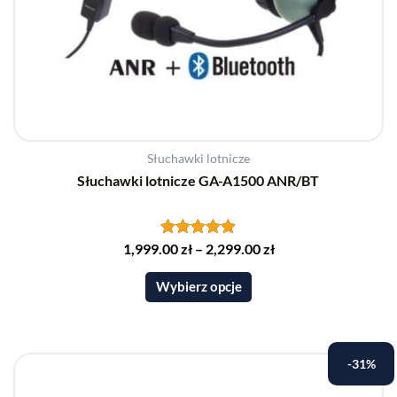
Słuchawki lotnicze
Słuchawki lotnicze GA-A1500 ANR/BT
1,999.00
Oceniono
zł
–
2,299.00
zł
5.00
na 5
Wybierz opcje
Pierwotna
Aktualna
-31%
cena
cena
wynosiła:
wynosi: