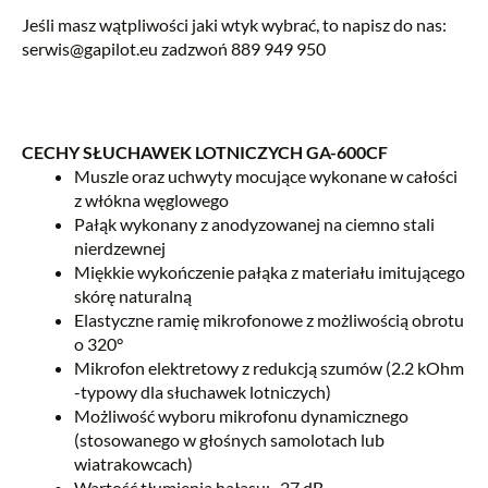
Jeśli masz wątpliwości jaki wtyk wybrać, to napisz do nas:
serwis@gapilot.eu zadzwoń 889 949 950
CECHY SŁUCHAWEK LOTNICZYCH GA-600CF
Muszle oraz uchwyty mocujące wykonane w całości
z włókna węglowego
Pałąk wykonany z anodyzowanej na ciemno stali
nierdzewnej
Miękkie wykończenie pałąka z materiału imitującego
skórę naturalną
Elastyczne ramię mikrofonowe z możliwością obrotu
o 320°
Mikrofon elektretowy z redukcją szumów (2.2 kOhm
-typowy dla słuchawek lotniczych)
Możliwość wyboru mikrofonu dynamicznego
(stosowanego w głośnych samolotach lub
wiatrakowcach)
Wartość tłumienia hałasu: -27 dB